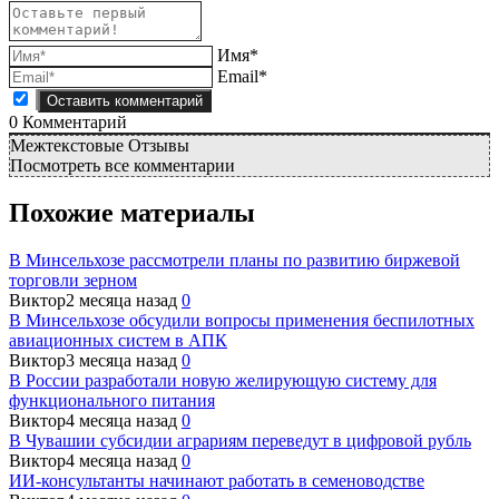
Имя*
Email*
0
Комментарий
Межтекстовые Отзывы
Посмотреть все комментарии
Похожие материалы
В Минсельхозе рассмотрели планы по развитию биржевой
торговли зерном
Виктор
2 месяца назад
0
В Минсельхозе обсудили вопросы применения беспилотных
авиационных систем в АПК
Виктор
3 месяца назад
0
В России разработали новую желирующую систему для
функционального питания
Виктор
4 месяца назад
0
В Чувашии субсидии аграриям переведут в цифровой рубль
Виктор
4 месяца назад
0
ИИ-консультанты начинают работать в семеноводстве