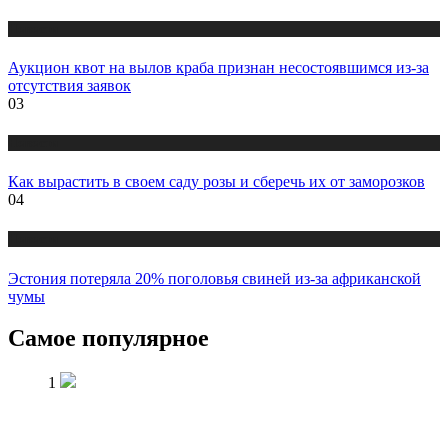
Новости
Аукцион квот на вылов краба признан несостоявшимся из-за
отсутствия заявок
03
Новости
Как вырастить в своем саду розы и сберечь их от заморозков
04
Новости
Эстония потеряла 20% поголовья свиней из-за африканской
чумы
Самое популярное
1