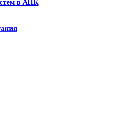
истем в АПК
тания