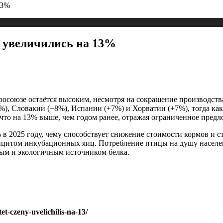
13%
ы увеличились на 13%
росоюзе остаётся высоким, несмотря на сокращение производств
%), Словакии (+8%), Испании (+7%) и Хорватии (+7%), тогда ка
г, что на 13% выше, чем годом ранее, отражая ограниченное пред
 в 2025 году, чему способствует снижение стоимости кормов и 
цитом инкубационных яиц. Потребление птицы на душу населения
ным и экологичным источником белка.
t-czeny-uvelichilis-na-13/