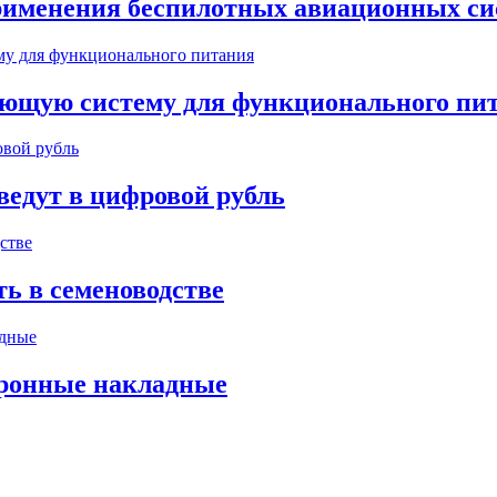
рименения беспилотных авиационных с
ующую систему для функционального пи
ведут в цифровой рубль
ь в семеноводстве
тронные накладные