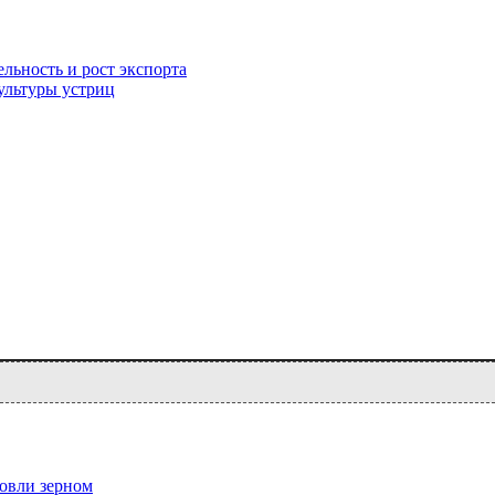
ьность и рост экспорта
ультуры устриц
овли зерном