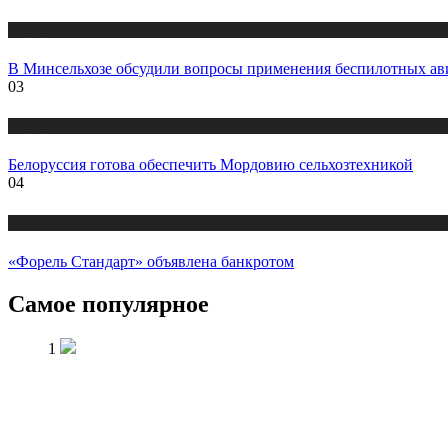
Новости
В Минсельхозе обсудили вопросы применения беспилотных а
03
Новости
Белоруссия готова обеспечить Мордовию сельхозтехникой
04
Новости
«Форель Стандарт» объявлена банкротом
Самое популярное
1